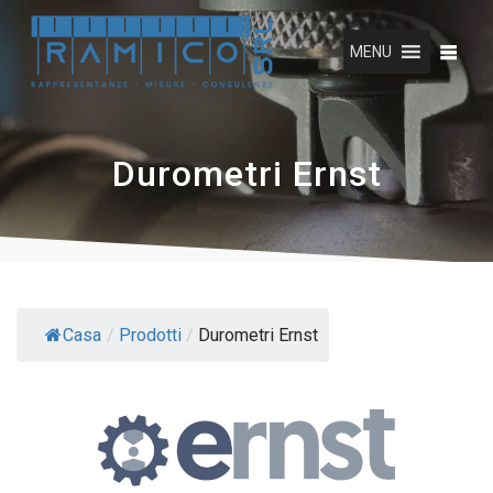
Vai
al
MENU
contenuto
Durometri Ernst
Casa
/
Prodotti
/
Durometri Ernst