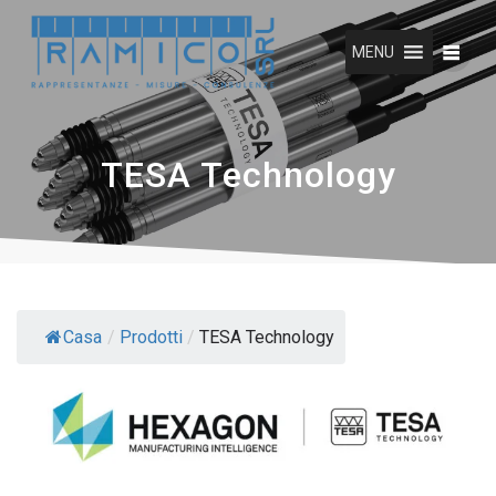
Vai
al
MENU
contenuto
TESA Technology
Casa
/
Prodotti
/
TESA Technology