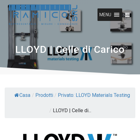
Vai
al
MENU
contenuto
LLOYD | Celle di Carico
Casa
/
Prodotti
/
Privato: LLOYD Materials Testing
/
LLOYD | Celle di...