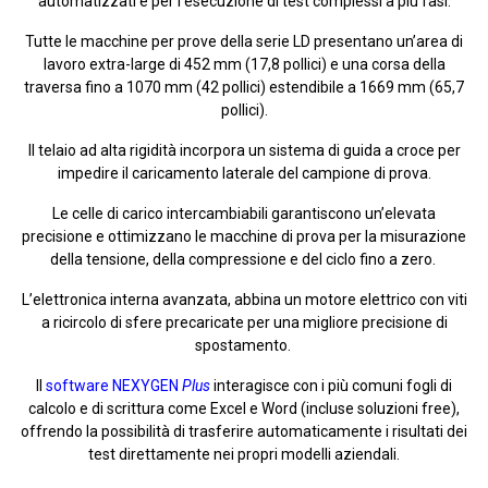
automatizzati e per l’esecuzione di test complessi a più fasi.
Tutte le macchine per prove della serie LD presentano un’area di
lavoro extra-large di 452 mm (17,8 pollici) e una corsa della
traversa fino a 1070 mm (42 pollici) estendibile a 1669 mm (65,7
pollici).
Il telaio ad alta rigidità incorpora un sistema di guida a croce per
impedire il caricamento laterale del campione di prova.
Le celle di carico intercambiabili garantiscono un’elevata
precisione e ottimizzano le macchine di prova per la misurazione
della tensione, della compressione e del ciclo fino a zero.
L’elettronica interna avanzata, abbina un motore elettrico con viti
a ricircolo di sfere precaricate per una migliore precisione di
spostamento.
Il
software NEXYGEN
Plus
interagisce con i più comuni fogli di
calcolo e di scrittura come Excel e Word (incluse soluzioni free),
offrendo la possibilità di trasferire automaticamente i risultati dei
test direttamente nei propri modelli aziendali.