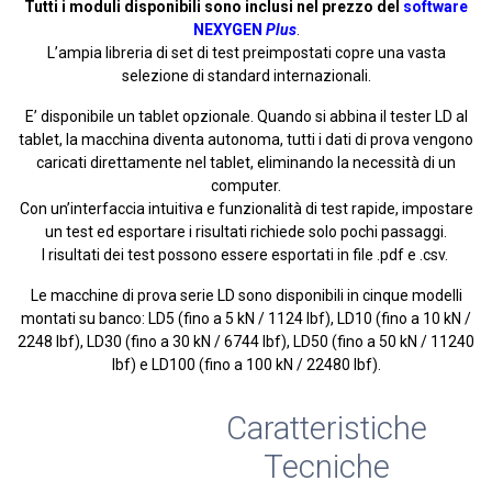
Tutti i moduli disponibili sono inclusi nel prezzo del
software
NEXYGEN
Plus
.
L’ampia libreria di set di test preimpostati copre una vasta
selezione di standard internazionali.
E’ disponibile un
tablet
opzionale. Quando si abbina il tester LD al
tablet, la macchina diventa autonoma, tutti i dati di prova vengono
caricati direttamente nel tablet, eliminando la necessità di un
computer.
Con un’interfaccia intuitiva e funzionalità di test rapide, impostare
un test ed esportare i risultati richiede solo pochi passaggi.
I risultati dei test possono essere esportati in file .pdf e .csv.
Le macchine di prova serie LD sono disponibili in cinque modelli
montati su banco: LD5 (fino a 5 kN / 1124 lbf), LD10 (fino a 10 kN /
2248 lbf), LD30 (fino a 30 kN / 6744 lbf), LD50 (fino a 50 kN / 11240
lbf) e LD100 (fino a 100 kN / 22480 lbf).
Caratteristiche
Tecniche