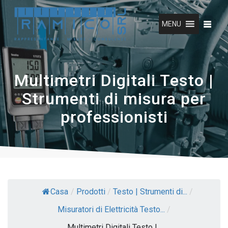
Vai
al
MENU
contenuto
Multimetri Digitali Testo |
Strumenti di misura per
professionisti
Casa
/
Prodotti
/
Testo | Strumenti di...
/
Misuratori di Elettricità Testo...
/
Multimetri Digitali Testo |...