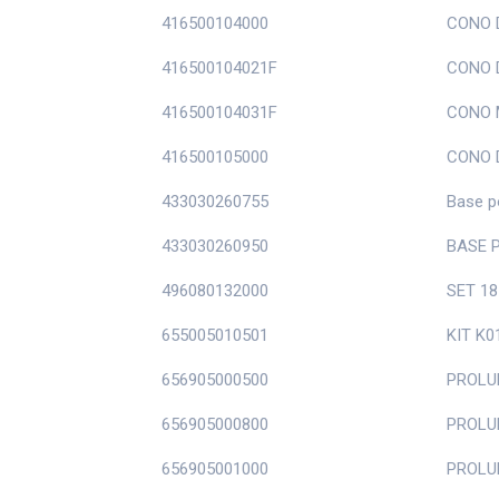
416500104000
CONO D
416500104021F
CONO D
416500104031F
CONO 
416500105000
CONO D
433030260755
Base p
433030260950
BASE 
496080132000
SET 18
655005010501
KIT K0
656905000500
PROLU
656905000800
PROLU
656905001000
PROLU