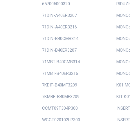
657005000320
RIDUZI
71DIN-A40ER3207
MONOd'
71DIN-A40ER3216
MONOd'
71DIN-B40CMB314
MONOd
71DIN-B40ER3207
MONOd
71MBT-B40CMB314
MONOd
71MBT-B40ER3216
MONOd
7KDIF-B40MF3209
K01 M
7KMBF-B40MF3209
KIT K
CCMT09T304P300
INSER
WCGT020102LP300
INSER