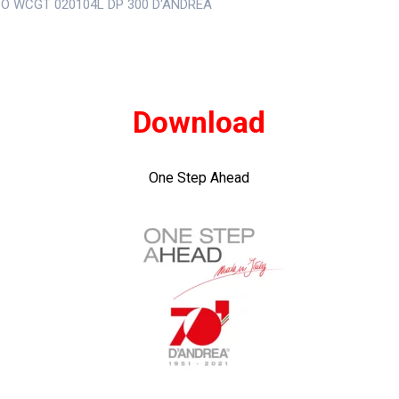
TO WCGT 020104L DP 300 D'ANDREA
Download
One Step Ahead