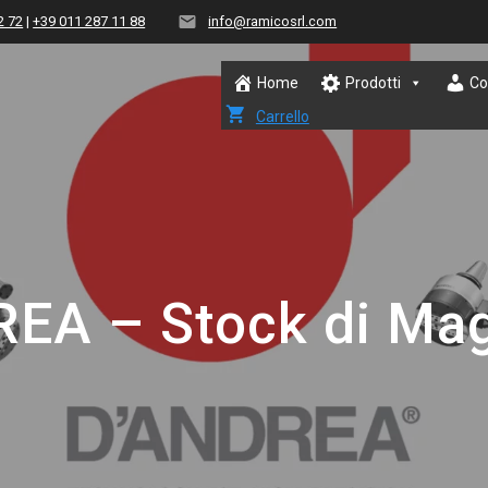
2 72
|
+39 011 287 11 88
info@ramicosrl.com
Home
Prodotti
Co
Carrello
EA – Stock di Ma