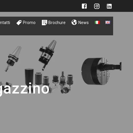
ntatti
Promo
Brochure
News
gazzino