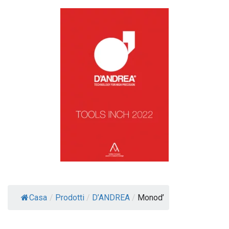
Casa
/
Prodotti
/
D’ANDREA
/
Monod’