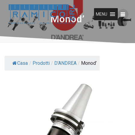
Vai
al
MENU
contenuto
Monod’
Casa
/
Prodotti
/
D’ANDREA
/
Monod’