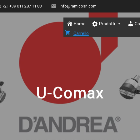
2 72
|
+39 011 287 11 88
info@ramicosrl.com
Home
Prodotti
Co
Carrello
U-Comax