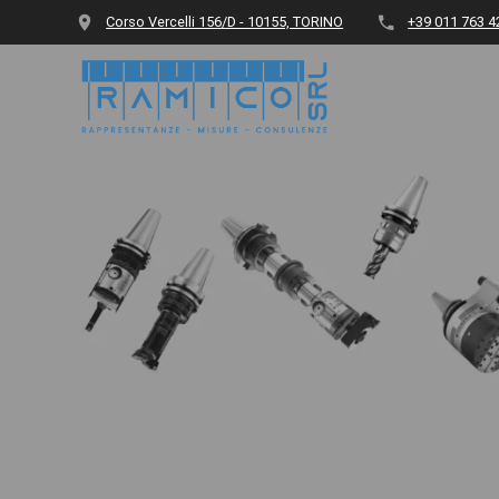
Vai
Corso Vercelli 156/D - 10155, TORINO
+39 011 763 4
al
contenuto