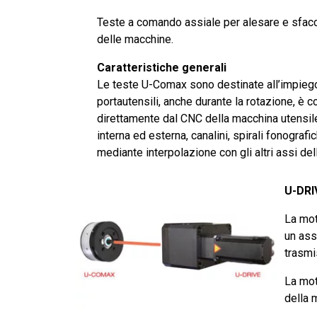
Teste a comando assiale per alesare e sfacci
delle macchine.
Caratteristiche generali
Le teste U-Comax sono destinate all’impiego s
portautensili, anche durante la rotazione, 
direttamente dal CNC della macchina utensile
interna ed esterna, canalini, spirali fonograf
mediante interpolazione con gli altri assi de
U-DR
La mot
un ass
trasmi
La mot
della 