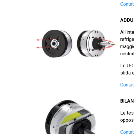
Contat
ADDUZ
All’in
refrig
maggio
centra
Le U-C
slitta 
Contat
BILA
Le tes
oppost
Contat